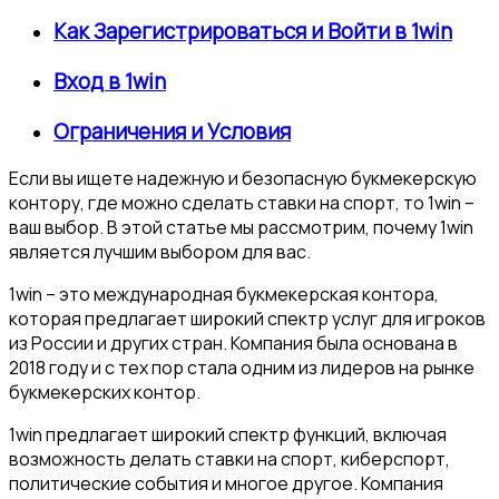
Как Зарегистрироваться и Войти в 1win
Вход в 1win
Ограничения и Условия
Если вы ищете надежную и безопасную букмекерскую
контору, где можно сделать ставки на спорт, то 1win –
ваш выбор. В этой статье мы рассмотрим, почему 1win
является лучшим выбором для вас.
1win – это международная букмекерская контора,
которая предлагает широкий спектр услуг для игроков
из России и других стран. Компания была основана в
2018 году и с тех пор стала одним из лидеров на рынке
букмекерских контор.
1win предлагает широкий спектр функций, включая
возможность делать ставки на спорт, киберспорт,
политические события и многое другое. Компания