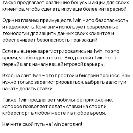
также предлагает различные бонусы и акции для своих
клиентов, чтобы сделать игру еще более интересной.
Один из главных преимуществ 1win – это безопасность
и надежность. Компания использует современные
технологии для защиты данных своих клиентов и
обеспечивает безопасность транзакций.
Если вы еще не зарегистрировались на 1win, то это
время, чтобы сделать это. Вход на сайт 1win – это
первый шаг к началу вашей игровой карьеры.
Вход на сайт 1win – это простой и быстрый процесс. Вам
нужно только зарегистрироваться, выбрать валюту и
начать делать ставки.
Также, 1win предлагает мобильное приложение,
которое позволяет делать ставки на спорт и
киберспорт в любом месте и в любое время.
Начните свой путь на 1win сегодня!