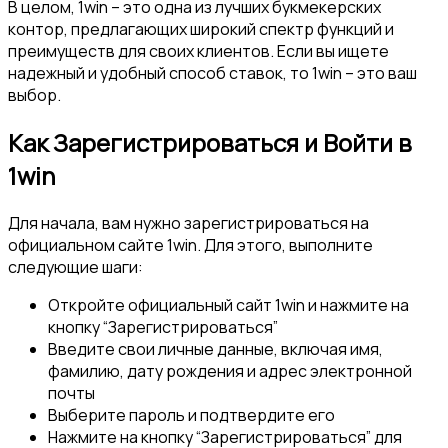
В целом, 1win – это одна из лучших букмекерских
контор, предлагающих широкий спектр функций и
преимуществ для своих клиентов. Если вы ищете
надежный и удобный способ ставок, то 1win – это ваш
выбор.
Как Зарегистрироваться и Войти в
1win
Для начала, вам нужно зарегистрироваться на
официальном сайте 1win. Для этого, выполните
следующие шаги:
Откройте официальный сайт 1win и нажмите на
кнопку “Зарегистрироваться”
Введите свои личные данные, включая имя,
фамилию, дату рождения и адрес электронной
почты
Выберите пароль и подтвердите его
Нажмите на кнопку “Зарегистрироваться” для