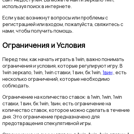
используя поиск в интернете.
Если у вас возникнут вопросы или проблемы с
регистрацией или входом, пожалуйста, свяжитесь с
нами, чтобы получить помощь.
Ограничения и Условия
Перед тем, как начать играть в 1win, важно понимать
ограничения и условия, которые регулируют игру. В
1win зеркало, 1win, 1win ставки, 1 вин, бк 1win,
1вин
, есть
несколько ограничений, которые необходимо
соблюдать.
Ограничение на количество ставок: в 1win, 1win, 1win
ставки, 1 вин, бк 1win, 1вин, есть ограничение на
количество ставок, которое можно сделать в течение
дня. Это ограничение предназначено для
предотвращения спекулятивной игры.