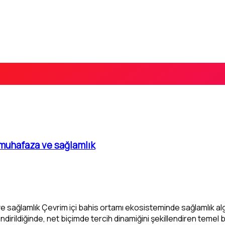
i muhafaza ve sağlamlık
e sağlamlık Çevrim içi bahis ortamı ekosisteminde sağlamlık algıs
ndirildiğinde, net biçimde tercih dinamiğini şekillendiren temel 