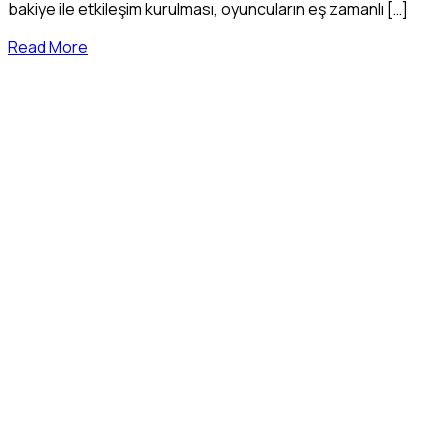
bakiye ile etkileşim kurulması, oyuncuların eş zamanlı […]
Read More