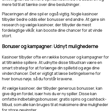
mere tid til at tænke over dine beslutninger.
Placeringen af dine spil er også vigtig. Nogle kasinoer
tilbyder bedre odds eller bonusser end andre. At gøre sin
research og vælge kasinoer, der tilbyder de mest
fordelagtige vilkår, kan booste dine chancer for at vinde
stort.
Bonuser og kampagner: Udnyt mulighederne
Kasinoer tilbyder ofte en række bonuser og kampagner for
at tiltrække spillere. At udnytte disse tilbud kan være en
smart strategi for at forlænge din spilletid og øge dine
vinderchancer. Det er vigtigt at læse betingelserne for
hver bonus nøje, så du forstår kravene.
At vælge kasinoer, der tilbyder generous bonusser, kan
give dig en fordel, især hvis du er ny spiller. Disse kan
omfatte indbetalingsbonusser, gratis spins og cashback-
tilbud, som alle kan bruges til at maksimere dine muligheder
for store gevinster.