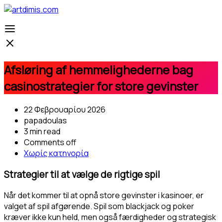
Afsløring af hemmelighederne bag
casinostrategier for store gevinster
22 Φεβρουαρίου 2026
papadoulas
3 min read
Comments off
Χωρίς κατηγορία
Strategier til at vælge de rigtige spil
Når det kommer til at opnå store gevinster i kasinoer, er
valget af spil afgørende. Spil som blackjack og poker
kræver ikke kun held, men også færdigheder og strategisk