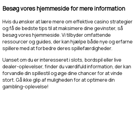
Besøg vores hjemmeside for mere information
Hvis du ønsker at lære mere om effektive casino strategier
og få de bedste tips til at maksimere dine gevinster, så
besøg vores hjemmeside. Vi tilbyder omfattende
ressourcer og guides, der kan hjælpe både nye og erfarne
spillere med at forbedre deres spillefærdigheder.
Uanset om du er interesseret i slots, bordspil eller live
dealer-oplevelser, finder du værdifuld information, der kan
forvandle din spillestil og øge dine chancer for at vinde
stort. Gå ikke glip af muligheden for at optimere din
gambling-oplevelse!